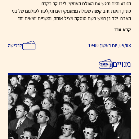
הטבע והים נפגש עם העולם האנושי, ליבו קר כקרח.
פוניו, דגיגת זהב קטנה שעולה ממעמקי הים ונקלעת לעולמם של בני
האדם. ילד בן חמש בשם סוסקה מציל אותה, והשניים יוצאים יחד
להרפתקה קסומה שמבחנת את אומץ לבם ואת כוחה של חברות
קרא עוד
אמיתית. סרטו של הייאו מיאזאקי הוא סיפור מלא דמיון, אהבה וקסם
– בין הים ליבשה.
09/08, יום ראשון 19:00
לרכישה
צויר ביד חופשית, פריים אחר פריים, בלי שימוש באנימציה ממוחשבת.
מדובר בכ־170 אלף ציורים, מה שהופך את
פוניו
לאחת ההפקות
מנויים
הידניות הגדולות והמרהיבות של ג׳יבלי.