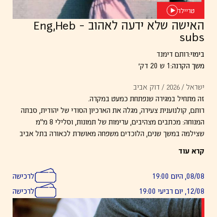
טריילר
האישה שלא ידעה לאהוב – Eng,Heb
subs
בימוי:
רותם דימנד
משך הקרנה:
1 ש 20 דק׳
ישראל / 2026 / דוק אביב
זה מתחיל במגירה שנפתחת כמעט במקרה.
רותם, קולנוענית צעירה, מגלה את הארכיון הסודי של יהודית, סבתה
המנוחה: מכתבים מצהיבים, ערימות של תמונות, וסלילי 8 מ"מ
שצילמה במשך שנים, הלוכדים משפחה מאושרת לכאורה בתל אביב
של שנות ה-60.
קרא עוד
היא מתרגשת מהאוצר בזמן שאימה ורדה מתנגדת. היא אף פעם לא
סלחה ליהודית על שלא אהבה אותה.
08/08, היום 19:00
לרכישה
רותם מקרינה לאמה את החומרים וסוחפת אותה לשיחה מצחיקה וכנה
12/08, יום רביעי 19:00
לרכישה
עד כאב, בה היא מתעקשת לייצר השלמה בין השתיים. הזיכרון והתיעוד
מתנגשים חזיתית, מעלים באוב מתים ומגלים סודות שנקברו עמוק.
סרט אינטימי על המטען העובר בירושה מאם לבת, מבלי להיאמר.