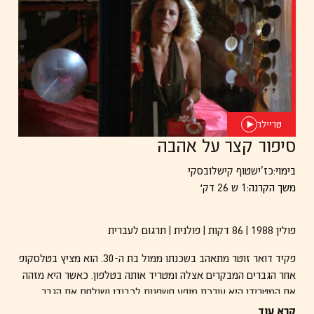
טריילר
סיפור קצר על אהבה
בימוי:
כז’ישטוף קישלובסקי
משך הקרנה:
1 ש 26 דק׳
פולין 1988 | 86 דקות | פולנית | תרגום לעברית
פקיד דואר זוטר מתאהב בשכנתו ממול בת ה-30. הוא מציץ בטלסקופ
אחר הגברים המבקרים אצלה ומטריד אותה בטלפון. כאשר היא מזהה
את המטרידן היא עורכת מופע חשפנות לכבודו ושולחת את הגבר
התורן להכות אותו. מכאן העניינים מסתבכים. הרחבה של הפרק השישי
קרא עוד