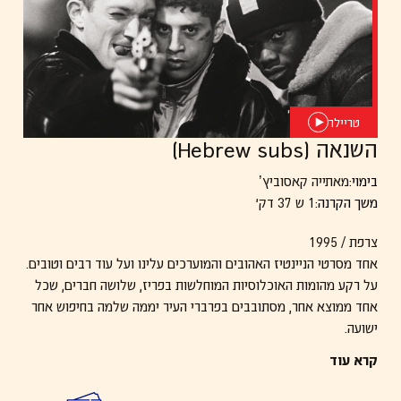
טריילר
השנאה (Hebrew subs)
בימוי:
מאתייה קאסוביץ’
משך הקרנה:
1 ש 37 דק׳
צרפת / 1995
אחד מסרטי הניינטיז האהובים והמוערכים עלינו ועל עוד רבים וטובים.
על רקע מהומות האוכלוסיות המוחלשות בפריז, שלושה חברים, שכל
אחד ממוצא אחר, מסתובבים בפרברי העיר יממה שלמה בחיפוש אחר
ישועה.
דיוקן מונוכרומטי ריאליסטי, פיוטי וטעון בסרטו הראשון של קסוביץ׳,
קרא עוד
בתפקיד הפריצה של ונסן קאסל.