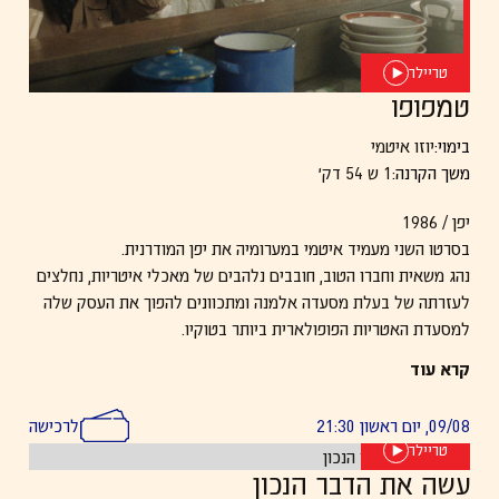
טריילר
טמפופו
בימוי:
יוזו איטמי
משך הקרנה:
1 ש 54 דק׳
יפן / 1986
בסרטו השני מעמיד איטמי במערומיה את יפן המודרנית.
נהג משאית וחברו הטוב, חובבים נלהבים של מאכלי איטריות, נחלצים
לעזרתה של בעלת מסעדה אלמנה ומתכוונים להפוך את העסק שלה
למסעדת האטריות הפופולארית ביותר בטוקיו.
במהלך הרפתקאותיהם פוגשים השניים בשורה של גיבורי משנה – כל
קרא עוד
אחד מהם מאיר אספקט זה או אחר של המזון:ֿ
אוכל ויין, אוכל ופשע, אוכל ובריאות, אוכל ומין, ועוד…
09/08, יום ראשון 21:30
לרכישה
טריילר
עשה את הדבר הנכון