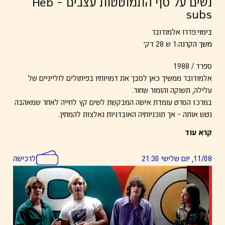
נשים על סף התמוטטות עצבים – Heb
subs
בימוי:
פדרו אלמודובר
משך הקרנה:
1 ש 28 דק׳
ספרד / 1988
אלמודובר ממשיך כאן לסבך את דמויותיו בפיתולים לולייניים של
עלילה, תשוקה והומור שחור.
במרכז הסרט עומדת אישה המבקשת לשים קץ לחייה לאחר שמאהבה
נטש אותה – אך תוכניותיה האובדניות נאלצות להמתין.
על דלתה דופקת חברתה, המבקשת מקלט לבן זוגה הטרוריסט.
קרא עוד
עד מהרה מצטרפים לדירה גם בנו הצעיר של המאהב, אשתו הלוגמת
משקה קטלני, המשטרה
11/08, יום שלישי 21:30
לרכישה
ועוד שורה של הפתעות שמובילות את הסרט למחול מסחרר של כאוס
רגשי וקומי.
מועמד לאוסקר, BAFTA וגלובוס הזהב לסרט הזר, וזוכה פרסים
מרכזיים בפסטיבלי
ונציה
ו
טורונטו
, פרסי
גויה
ופרסי מבקרי
הקולנוע.