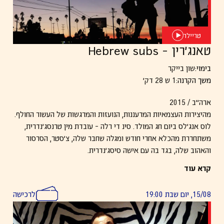
טריילר
טאנג׳רין – Hebrew subs
בימוי:
שון בייקר
משך הקרנה:
1 ש 28 דק׳
ארה״ב / 2015
מהיצירות העצמאיות המרעננות, הנועזות והמרגשות של העשור החולף.
לוס אנג׳לס ביום חג המולד. סינ די רלה – עובדת מין טרנסג׳נדרית,
משתחררת מהכלא אחרי חודש ומגלה שחבר שלה, צ׳סטר, הסרסור
והאהוב שלה, בגד בה עם אישה סיסג׳נדרית.
ביחד עם חברתה הטובה אלכסנדרה הן יוצאות למסע פראי ברחובות
קרא עוד
הוליווד כדי למצוא את הבוגד ולהתעמת איתו.
הסרט מתאר יום אחד מטורף מלא בצבעים תנועה מוזיקה והומור, תוך
15/08, יום שבת 19:00
לרכישה
שהוא חושף את עולמן של נשים טרנסיות בשולי החברה האמריקאית
ברגישות חום והומניות נדירה.
הסרט צולם כולו
באייפון 5s
עם עדשות אנמורפיות פשוטות, כמעט