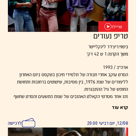
טריילר
טריפ נעורים
בימוי:
ריצ׳רד לינקלייטר
משך הקרנה:
1 ש 42 דק׳
ארה״ב / 1993
הסרט עוקב אחרי חבורה של תלמידי תיכון בטקסס ביום האחרון
ללימודים של שנת 1976, בין מסיבות, שיטוטים ברחובות ותחושת
החופש של גיל ההתבגרות.
זהו אחד מסרטי הקאלט האהובים של שנות התשעים והסרט שחשף
לעולם את
מתיו מקונוהיי
.
קרא עוד
12/08, יום רביעי 20:00
לרכישה