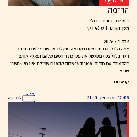
טריילר
הדרמה
בימוי:
כריסטופר בורגלי
משך הקרנה:
1 ש 48 דק׳
ארה״ב / 2026
אמה וצ'רלי הם זוג מאורס שנראה מושלם, אך שבוע לפני חתונתם
גילוי בלתי צפוי מטלטל את מערכת היחסים שלהם ומאלץ אותם
להתמודד עם סודות, אמון והאפשרות שהאדם שמולם אינו מי שחשבו
שהוא.
ככל שמתקרב יום החתונה, המתחים והספקות הולכים ומחריפים.
קרא עוד
13/08, יום חמישי 21:30
לרכישה