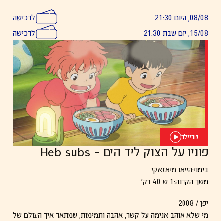
פאנינג), היא ואחותה נאלצות להתמודד עם עברן ולנסות לפתוח פרק
08/08, היום 21:30
לרכישה
חדש בחייהן.
15/08, יום שבת 21:30
לרכישה
טריילר
פוניו על הצוק ליד הים – Heb subs
בימוי:
הייאו מיאזאקי
משך הקרנה:
1 ש 40 דק׳
יפן / 2008
מי שלא אוהב אנימה על קשר, אהבה ותמימות, שמתאר איך העולם של