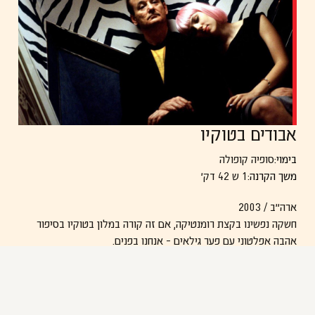
כולו
באור טבעי
, ברחובות לוס אנג'לס, תוך שיתוף אמיתי של אנשים
מקהילת הטרנסג'נדרים. השפה הקולנועית שלו משלבת
אנרגיה
דוקומנטרית עם קצב של קליפ
, ומוזיקה אלקטרונית-מזרחית
שמייצרת תחושת רחוב תוססת.
אבודים בטוקיו
בימוי:
סופיה קופולה
משך הקרנה:
1 ש 42 דק׳
ארה״ב / 2003
חשקה נפשינו בקצת רומנטיקה, אם זה קורה במלון בטוקיו בסיפור
אהבה אפלטוני עם פער גילאים – אנחנו בפנים.
בחורה אמריקאית צעירה ושחקן וותיק נפגשים במלון בטוקיו, יחד הם
מנסים להעביר שם את הזמן.
סרטה המבריק של סופיה קופולה, שבעקבותיו ניסו להתחקות עדר
קרא עוד
במאיות/ים כדי למצוא את הדיוק והאיפוק הממכר שהצליחה לייצר