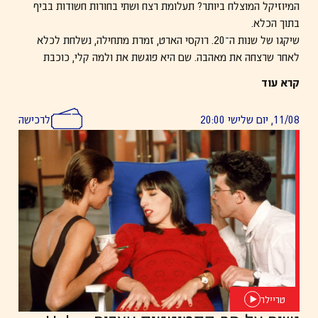
המיוזיקל המוצלח ביותר? תעלומת רצח ושתי בחורות חשודות בביף
בתוך הכלא.
שיקגו של שנות ה־20. רוקסי הארט, זמרת מתחילה, נשלחת לכלא
לאחר שרצחה את מאהבה. שם היא פוגשת את ולמה קלי, כוכבת
קברט רוצחת אחרת. שתיהן נלחמות על תשומת הלב של התקשורת,
קרא עוד
הציבור והעורך דין הכריזמטי בילי פלין – בעולם שבו הפשע, הפרסום
והבידור מתערבבים לכדי מופע נוצץ אחד גדול.
11/08, יום שלישי 20:00
לרכישה
צולם בפילם אמיתי (35 מ״מ), עם פילטרים של
אור זהוב וחם,
הסגנון הוויזואלי משלב
ריאליזם מלוכלך וקברט זוהר.
מבוסס על
מחזמר ברודווי משנת 1975
, שיצרו
בוב פוסי ושותפו הקבוע פרד
אב.
זוכה
6 פרסי אוסקר
טריילר