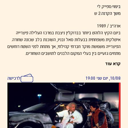
בימוי:
ספייק לי
משך הקרנה:
2 ש
ארה״ב / 1989
ביום הקיץ הלוהט ביותר בברוקלין ניצבת במרכז העלילה פיצרייה
איטלקית משפחתית בבעלות סאל ובניו, השוכנת בלב שכונה שחורה.
הפיצרייה משמשת מוקד חברתי קהילתי, אך מתחת לפני השטח רוחשים
מתחים גזעיים בין בעלי המקום הלבנים לתושבים השחורים.
העימות פורץ סביב קיר התהילה שעליו מתנוססים אך ורק דיוקנאות
קרא עוד
של מפורסמים איטלקים אמריקאים, ללא כל ייצוג לאפרו אמריקאים.
הוויכוח מתלהט, האלימות גוברת, והדרמה מתדרדרת אל מהומה
10/08, יום שני 19:00
לרכישה
הרסנית וסיום טראגי.
בסרטו הידוע והמשפיע ביותר ספייק לי הופך את המתיחות, הקיפוח
והזעם של קהילה מודרת ליצירה קולנועית סוערת, צבעונית ומלאת
אנרגיה. כאן גם נולדה טביעת האצבע האמנותית שתלווה את כל
יצירתו בהמשך.