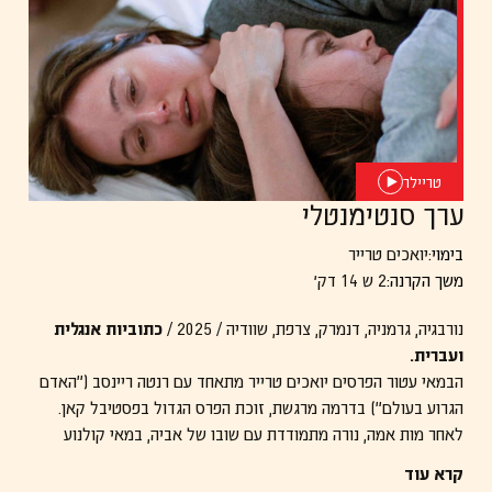
– "זהו סרט ביכורים קטנטן כמו פקעת שמתוכה
מלבלב שדה מלא פרחים וקוצים, נוף פרטי ונשי שהוא
גם נוף משפחה כל־ישראלי."
–
הארץ
–
"זה לא רק סרט מזוקק, עשיר ומדויק, לדעתי זה גם
סרט חשוב. גם כתיעוד של העבר הישראלי הפרטי
והכללי, גם כחוויה סוחפת של הבעת סיפור ובחינה
טריילר
מחדש של החיים ושל הרצון של כולנו גם להיות
ערך סנטימנטלי
נאהבים וגם לגעת בבלתי אפשרי, לנסות להגדיר
ולהבין אהבה."
–
סריטה
בימוי:
יואכים טרייר
משך הקרנה:
2 ש 14 דק׳
מדובר ביצירה שנכנסת עמוק לטריטוריה של יחסי אמהות-בנות, עם
כנות חשופה והרבה הומור, ופוגשת קהל במקום מאוד רגשי ועוצמתי.
נורבגיה, גרמניה, דנמרק, צרפת, שוודיה / 2025 /
כתוביות אנגלית
ועברית.
הבמאי עטור הפרסים יואכים טרייר מתאחד עם רנטה ריינסב ("האדם
הגרוע בעולם") בדרמה מרגשת, זוכת הפרס הגדול בפסטיבל קאן.
לאחר מות אמה, נורה מתמודדת עם שובו של אביה, במאי קולנוע
מפורסם (סטלן סקארסגארד), שמציע לה לככב בסרטו האוטוביוגרפי.
קרא עוד
כשנורה מסרבת והתפקיד עובר לשחקנית אמריקאית צעירה (אל