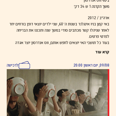
משך הקרנה:
1 ש 34 דק׳
ארה״ב / 2012
באי קטן בניו אינגלנד בשנות ה־60, שני ילדים יוצאי דופן בורחים יחד
לאחר שניהלו קשר מכתבים סודי במשך שנה ותכננו את הבריחה
לפרטי פרטים.
בעוד כל תושבי האי יוצאים לחפש אותם, ווס אנדרסון יוצר אגדה
מצחיקה ומרגשת על אהבה ראשונה, התבגרות והפער שבין עולם
קרא עוד
הילדים לעולם המבוגרים.
09/08, יום ראשון 20:00
לרכישה