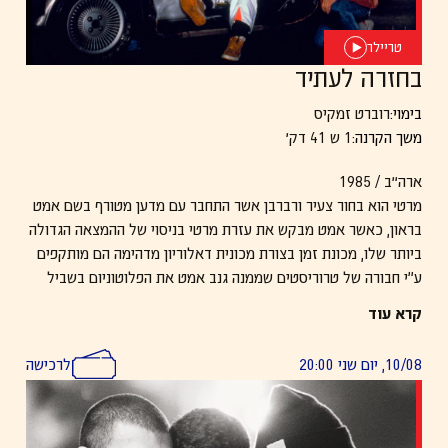
טריילר
בחזרה לעתיד
בימוי:
רוברט זמקיס
משך הקרנה:
1 ש 41 דק׳
ארה״ב / 1985
מרטי הוא בחור צעיר ורברבן אשר התחבר עם מדען מטורף בשם אמט
בראון, כאשר אמט מבקש את עזרת מרטי בניסוי של ההמצאה הגדולה
ביותר שלו, מכונת זמן בצורת מכונית דאלוריון מדהימה הם מותקפים
ע"י חבורה של טרוריסטים שממנה גנב אמט את הפלוטוניום בשביל
המכונה ואמט נורה ונהרג, מרטי שמבין שהוא המטרה הבאה נמלט
קרא עוד
לתוך מכונת הזמן ובטעות נשלח חזרה בזמן לתקופה שבה ההורים שלו
נפגשו והתאהבו, אך מרטי לא מודע לסביבתו ומשנה את העתיד דבר
10/08, יום שני 20:00
לרכישה
הגורם לאביו בעצם לא לפגוש את אימו וגורם למרטי בעצם לא להיות
קיים, למרטי נשאר זמן מוגבל לשנות חזרה את העבר בשביל להציל
את העתיד והאדם היחיד שיכול לעזור לו כמובן זה דר' אמט בראון של
העבר.