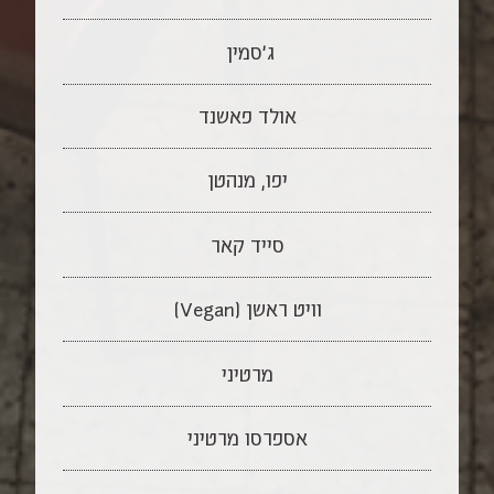
ג׳סמין
אולד פאשנד
יפו, מנהטן
סייד קאר
וויט ראשן (Vegan)
מרטיני
אספרסו מרטיני