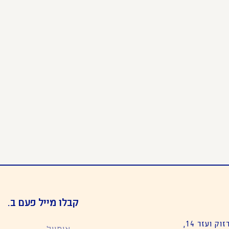
קבלו מייל פעם ב.
קולנוע יפו – רח׳ מרזוק ועזר 14,