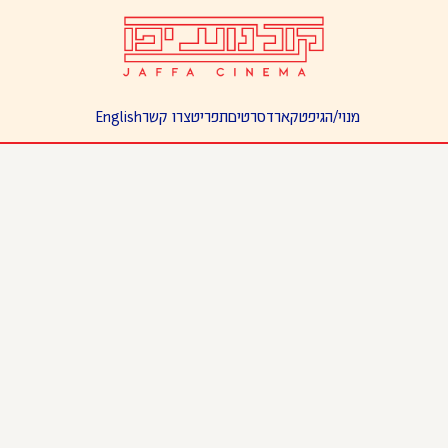
מנוי/ה
גיפטקארד
סרטים
תפריט
צרו קשר
English