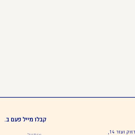
קבלו מייל פעם ב.
קולנוע יפו – רח׳ מרזוק ועזר 14,