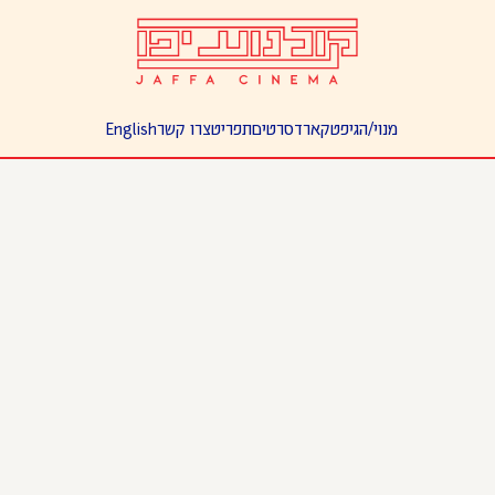
מנוי/ה
גיפטקארד
סרטים
תפריט
צרו קשר
English