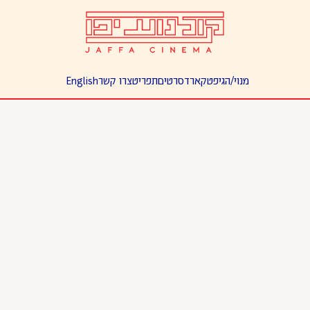
מנוי/ה
גיפטקארד
סרטים
תפריט
צרו קשר
English