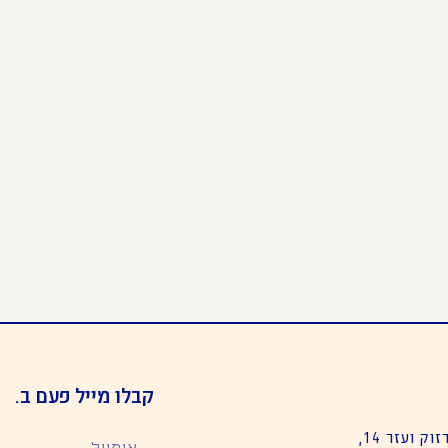
קבלו מייל פעם ב.
קולנוע יפו – רח׳ מרזוק ועזר 14,